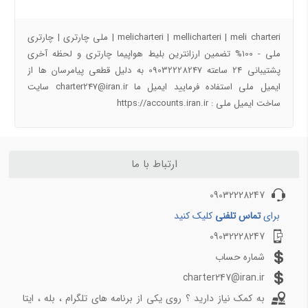
درباره ما
معرفی شهر کیش جاذبه های و راهنمای سفر کیش
راهنمای سفر به اصفهان | جاذبه های گردشگری اصفهان
melicharteri | mellicharteri | meli charteri | ملی چارتری | چارتری
راهنمای سفر به شهرهای ایران و جهان با تیک بال
ملی - 100% تضمین ارزانترین بلیط هواپیما چارتری و لحظه آخری
پشتیبانی 24 ساعته 09032228247 به دلیل قطعی پیامرسان ها از
پروازهای دقیقه 90
ایمیل ملی استفاده فرمایید ایمیل ما charter247@iran.ir سایت
ساخت ایمیل ملی : https://accounts.iran.ir
آفر شگفت انگیز کیش به تهران دوشنبه 17 دی 97
خرید بلیط هواپیما کیش به مشهد ارزان قیمت
چارتر لحظه آخری مشهد کیش
تهران کیش چارتری ارزون
ارتباط با ما
خرید بلیط هواپیما کرج به مشهد لحظه اخری ارزان
09032228247
خرید بلیط هواپیما ارزان ساری به مشهد چارتری
بلیط هواپیما ارزان لحظه آخری کیش به رشت
برای
تماس تلفنی
کلیک کنید
09032228247
پروازهای دقیقه 90 2
شماره حساب
خرید بلیط هواپیما شیراز مشهد چارتری ارزان
charter247@iran.ir
خرید بلیط چارتری آفری کیش به اصفهان 22 اذر 97
به کمک نیاز دارید ؟ روی یکی از برنامه های تلگرام ، بله ، ایتا