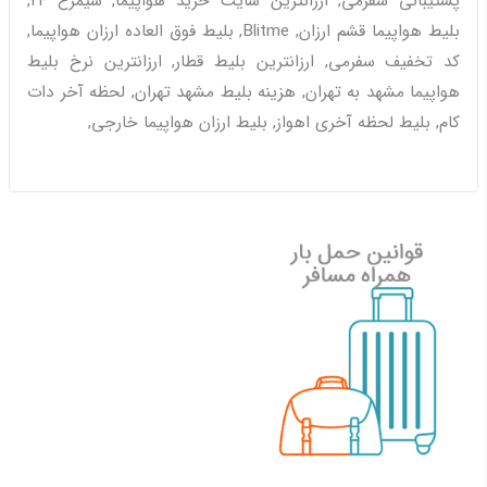
پشتیبانی سفرمی, ارزانترین سایت خرید هواپیما, سیمرغ ٢٤,
بلیط هواپیما قشم ارزان, Blitme, بلیط فوق العاده ارزان هواپیما,
کد تخفیف سفرمی, ارزانترین بلیط قطار, ارزانترین نرخ بلیط
هواپیما مشهد به تهران, هزینه بلیط مشهد تهران, لحظه آخر دات
کام, بلیط لحظه آخری اهواز, بلیط ارزان هواپیما خارجی,