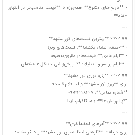
- **تاریخ‌های متنوع** همه‌روزه با **قیمت مناسب‌تر در انتهای
هفته**
---
## ???? **بهترین قیمت‌های تور مشهد**
- **جمعه، شنبه، یکشنبه**: قیمت‌های ویژه
- **ایام عادی**: قیمت‌های مقرون‌به‌صرفه
- **ایام پرسفر و تعطیلات**: پیش‌زمانی حداقل 2 هفته‌ای
## ???? **رزرو فوری تور مشهد**
برای **رزرو تور مشهد** و استعلام قیمت:
**شماره تماس**: 09032228247
**پیام‌رسان‌ها**: بله، تلگرام، ایتا
---
## ???? **آفرهای لحظه‌آخری**
برای دریافت **آفرهای لحظه‌آخری تور مشهد** و دیگر مقاصد: