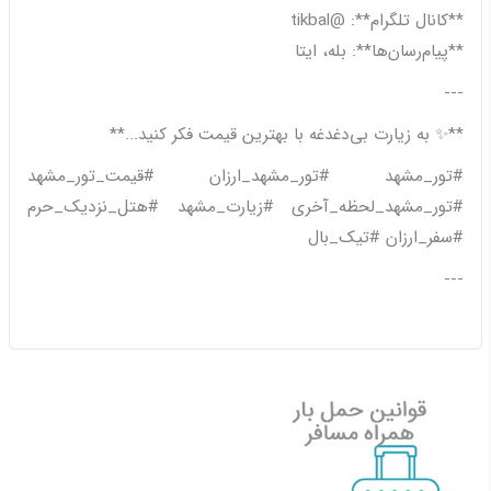
**کانال تلگرام**: @tikbal
**پیام‌رسان‌ها**: بله، ایتا
---
**✨ به زیارت بی‌دغدغه با بهترین قیمت فکر کنید...**
#تور_مشهد #تور_مشهد_ارزان #قیمت_تور_مشهد
#تور_مشهد_لحظه_آخری #زیارت_مشهد #هتل_نزدیک_حرم
#سفر_ارزان #تیک_بال
---