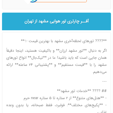
آفــر چارتری تور هوایی مشهد از تهران
**???? تورهای لحظه‌آخری مشهد با بهترین قیمت ✨**
اگر به دنبال **تور مشهد ارزان** و باکیفیت هستید، اینجا دقیقاً
همان جایی است که باید باشید! ما در **تیک‌بال** انواع تورهای
مشهد را با **قیمت مستقیم** و **پشتیبانی 24 ساعته** ارائه
می‌دهیم.
---
## ???? **خدمات تور مشهد**
- **هتل‌های متنوع** از 2 ستاره تا 5 ستاره near حرم
- **پکیج‌های مختلف**: فولبرد، فقط صبحانه، یا بدون وعده
غذایی