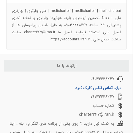
راهنمای سفر به اصفهان | جاذبه های گردشگری اصفهان
melicharteri | mellicharteri | meli charteri | ملی چارتری | چارتری
راهنمای سفر به شهرهای ایران و جهان با تیک بال
ملی - 100% تضمین ارزانترین بلیط هواپیما چارتری و لحظه آخری
پشتیبانی 24 ساعته 09032228247 به دلیل قطعی پیامرسان ها از
پروازهای دقیقه 90
ایمیل ملی استفاده فرمایید ایمیل ما charter247@iran.ir سایت
ساخت ایمیل ملی : https://accounts.iran.ir
آفر شگفت انگیز کیش به تهران دوشنبه 17 دی 97
خرید بلیط هواپیما کیش به مشهد ارزان قیمت
چارتر لحظه آخری مشهد کیش
تهران کیش چارتری ارزون
ارتباط با ما
خرید بلیط هواپیما کرج به مشهد لحظه اخری ارزان
09032228247
خرید بلیط هواپیما ارزان ساری به مشهد چارتری
بلیط هواپیما ارزان لحظه آخری کیش به رشت
برای
تماس تلفنی
کلیک کنید
09032228247
پروازهای دقیقه 90 2
شماره حساب
خرید بلیط هواپیما شیراز مشهد چارتری ارزان
charter247@iran.ir
خرید بلیط چارتری آفری کیش به اصفهان 22 اذر 97
به کمک نیاز دارید ؟ روی یکی از برنامه های تلگرام ، بله ، ایتا
بلیط لحظه آخری مشهد به ساری 20 اذر 97
شماره موبایل 09032228247 پیام دهید. با تشکر به دلیل قطعی