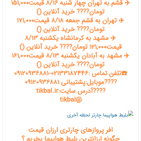
✈️ قشم به تهران چهار شنبه 8/16 قیمت151,000
تومان???? خرید آنلاین ()
✈️ تهران به قشم جمعه 8/18 قیمت171,000
تومان???? خرید آنلاین ()
✈️ مشهد به کرمانشاه یکشنبه 8/13
قیمت121,000 تومان???? خرید آنلاین ()
✈️ مشهد به آبادان یکشنبه 8/13 قیمت161,000
تومان???? خرید آنلاین ()
☎️تلفن تماس :02133187446-09120936881
????موبایل:پشتیبانی 09120936881
????آدرس سایت:tikbal.ir
@tikbal
افر پروازهای چارتری ارزان قیمت
چگونه ارزانترین بلیط هواپیما بخریم ؟