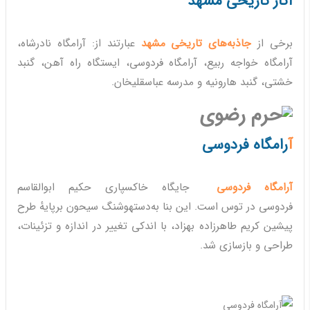
آثار تاریخی مشهد
برخی از
جاذبه‌های تاریخی مشهد
عبارتند از: آرامگاه نادرشاه،
آرامگاه خواجه ربیع، آرامگاه فردوسی، ایستگاه راه آهن، گنبد
خشتی،
گنبد هارونیه
و مدرسه عباسقلیخان.
آ
رامگاه فردوسی
آرامگاه فردوسی
جایگاه خاکسپاری
حکیم ابوالقاسم
فردوسی
در
توس
است. این بنا به‌دست
هوشنگ سیحون
برپایهٔ طرح
پیشین
کریم طاهرزاده بهزاد
، با اندکی تغییر در اندازه و تزئینات،
طراحی و بازسازی شد.