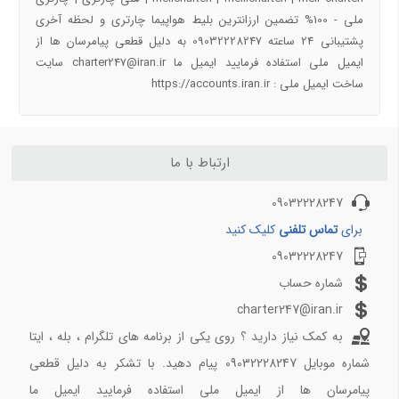
راهنمای سفر به شهرهای ایران و جهان با تیک بال
ملی - 100% تضمین ارزانترین بلیط هواپیما چارتری و لحظه آخری
پشتیبانی 24 ساعته 09032228247 به دلیل قطعی پیامرسان ها از
پروازهای دقیقه 90
ایمیل ملی استفاده فرمایید ایمیل ما charter247@iran.ir سایت
ساخت ایمیل ملی : https://accounts.iran.ir
آفر شگفت انگیز کیش به تهران دوشنبه 17 دی 97
خرید بلیط هواپیما کیش به مشهد ارزان قیمت
چارتر لحظه آخری مشهد کیش
تهران کیش چارتری ارزون
ارتباط با ما
خرید بلیط هواپیما کرج به مشهد لحظه اخری ارزان
09032228247
خرید بلیط هواپیما ارزان ساری به مشهد چارتری
بلیط هواپیما ارزان لحظه آخری کیش به رشت
برای
تماس تلفنی
کلیک کنید
09032228247
پروازهای دقیقه 90 2
شماره حساب
خرید بلیط هواپیما شیراز مشهد چارتری ارزان
charter247@iran.ir
خرید بلیط چارتری آفری کیش به اصفهان 22 اذر 97
به کمک نیاز دارید ؟ روی یکی از برنامه های تلگرام ، بله ، ایتا
بلیط لحظه آخری مشهد به ساری 20 اذر 97
شماره موبایل 09032228247 پیام دهید. با تشکر به دلیل قطعی
بلیط چارتری ارزان کیش به اهواز 20 اذر 97
پیامرسان ها از ایمیل ملی استفاده فرمایید ایمیل ما