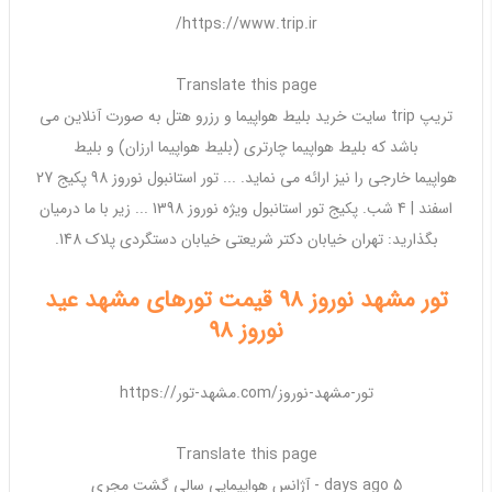
https://www.trip.ir/
Translate this page
تریپ trip سایت خرید
بلیط هواپیما
و رزرو هتل به صورت آنلاین می
باشد که
بلیط هواپیما
چارتری (
بلیط هواپیما ارزان
) و
بلیط
هواپیما
خارجی را نیز ارائه می نماید. ... تور استانبول
نوروز 98
پکیج 27
اسفند | 4 شب. پکیج تور استانبول ویژه
نوروز
1398 ... زیر با ما درمیان
بگذارید:
تهران
خیابان دکتر شریعتی خیابان دستگردی پلاک 148.
تور مشهد نوروز 98 قیمت تورهای مشهد عید
نوروز 98
https://مشهد-تور.com/تور-مشهد-نوروز
Translate this page
5 days ago -
آژانس
هواپیمایی
سالی گشت مجری