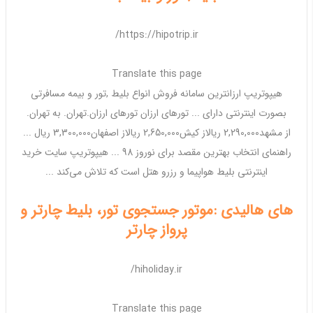
https://hipotrip.ir/
Translate this page
هیپوتریپ
ارزانترین
سامانه
فروش
انواع
بلیط
,تور و بیمه مسافرتی
بصورت اینترنتی دارای ... تورهای
ارزان
تورهای
ارزان
.
تهران
. به
تهران
.
از
مشهد
2,290,000 ریالاز کیش2,650,000 ریالاز اصفهان3,300,000 ریال ...
راهنمای انتخاب
بهترین
مقصد برای
نوروز 98
... هیپوتریپ سایت خرید
اینترنتی
بلیط هواپیما
و رزرو هتل است که تلاش می‌کند ...
های هالیدی :موتور جستجوی تور، بلیط چارتر و
پرواز چارتر
hiholiday.ir/
Translate this page