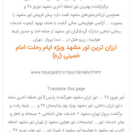
برگزارکننده
بهترین
تور لحظه آخری
مشهد نوروز 98
و
همچنین
ارزانترین
تورهای
مشهد
قصد دارد پیش
فروش
تور
مشهد
را
بصورت ... آژانس
هواپیمایی
سالی گشت با هدف بهبود کیفیت خدمات
رسانی تمامی مدارک گردشگران تور
مشهد
از جمله اخذ و صدور
بلیط
هواپیما
، رزرو هتل در ... مبدا پرواز :
تهران
.
ارزان ترین تور مشهد ویژه ایام رحلت امام
خمینی (ره)
www.hourgasht.ir/tour/details/31132
Translate this page
تور
نوروز 98
.... تور
ارزان مشهد
هورگشت پارس || تور لحظه آخری مشه
د,تور
ارزان
داخلی ,تور
مشهد
ویژه بهار وتابستان 97 و . ...
بلیط
رفت و
برگشت پرواز
تهران
-
مشهد
+ خدمات هتل انتخابی + صبحانه و ناهار و
سایر خدمات تور ... توضیحات, تور هوایی
مشهد
از
تهران
تور
مشهد
لحظه
آخری تور
مشهد
با
هواپیما
تور
مشهد
از شیراز تور ... تور های
نوروز
97 ...