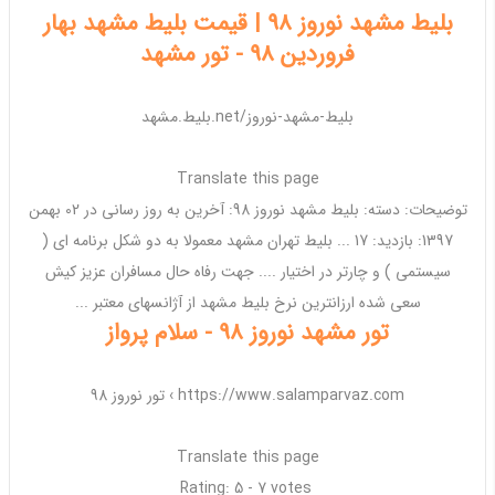
بلیط مشهد نوروز 98 | قیمت بلیط مشهد بهار
فروردین 98 - تور مشهد
بلیط.مشهد.net/بلیط-مشهد-نوروز
Translate this page
توضیحات: دسته:
بلیط مشهد نوروز 98
: آخرین به روز رسانی در 02 بهمن
1397: بازدید: 17 ...
بلیط تهران مشهد
معمولا به دو شکل برنامه ای (
سیستمی ) و چارتر در اختیار .... جهت رفاه حال مسافران عزیز کیش
سعی شده
ارزانترین
نرخ
بلیط مشهد
از آژانسهای معتبر ...
تور مشهد نوروز 98 - سلام پرواز
https://www.salamparvaz.com ›
تور نوروز 98
Translate this page
Rating: 5 - ‎7 votes