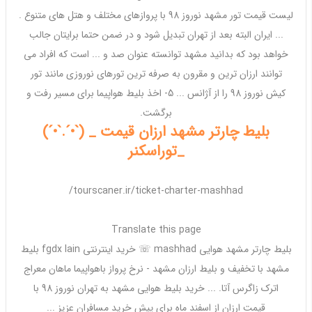
لیست قیمت تور
مشهد نوروز 98
با پروازهای مختلف و هتل های متنوع .
... ایران البته بعد از
تهران
تبدیل شود و در ضمن حتما برایتان جالب
خواهد بود که بدانید
مشهد
توانسته عنوان صد و ... است که افراد می
توانند
ارزان ترین
و مقرون به صرفه ترین تورهای
نوروزی
مانند تور
کیش
نوروز 98
را از آژانس ... 5- اخذ
بلیط هواپیما
برای مسیر رفت و
برگشت.
بلیط چارتر مشهد ارزان قیمت _ (`•´.`•´)
_توراسکنر
tourscaner.ir/ticket-charter-mashhad/
Translate this page
بلیط
چارتر
مشهد
هوایی
mashhad
☏ خرید اینترنتی fgdx lain
بلیط
مشهد
با تخفیف و
بلیط ارزان مشهد
- نرخ پرواز با
هواپیما
ماهان معراج
اترک زاگرس آتا. ... خرید
بلیط
هوایی
مشهد
به
تهران نوروز 98
با
قیمت
ارزان
از اسفند ماه برای پیش خرید مسافران عزیز ...