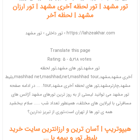
تور مشهد | تور لحظه آخری مشهد | تور ارزان
مشهد | لحظه آخر
https://lahzeakhar.com ›
تور داخلی
›
تور مشهد
Translate this page
Rating: 5 - ‎5,218 votes
تور
مشهد
,تور های
مشهد
,تور لحظه
آخری
مشهد
,
مشهد
,
tour,
mashhad
,net,
mashhad
net,
mashhad
بلیط
مشهد
,چارتر
مشهد
,تور های لحظه آخری
مشهد
,tour. ... در ادامه صفحه
تور
مشهد
می توانید لیستی از به روز ترین تورهای
مشهد
آژانس های
مسافرتی با ایرلاین های مختلف، همینطور تعداد شب ..... سلام ببخشید
همه ی تور ها از
تهران
است،توری از تبریز ندارین؟
هیپوتریپ | آسان ترین و ارزانترین سایت خرید
بلیط, تور و بیمه با ...