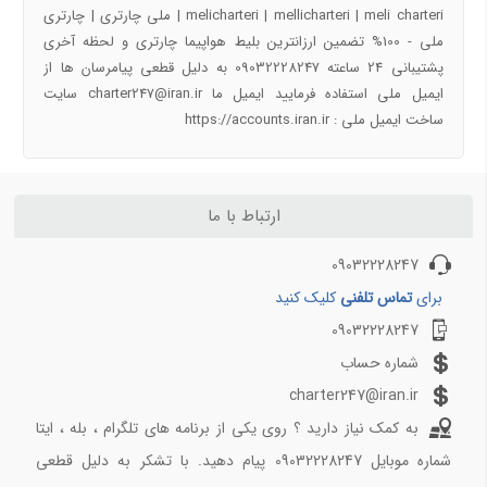
راهنمای سفر به اصفهان | جاذبه های گردشگری اصفهان
melicharteri | mellicharteri | meli charteri | ملی چارتری | چارتری
راهنمای سفر به شهرهای ایران و جهان با تیک بال
ملی - 100% تضمین ارزانترین بلیط هواپیما چارتری و لحظه آخری
پشتیبانی 24 ساعته 09032228247 به دلیل قطعی پیامرسان ها از
پروازهای دقیقه 90
ایمیل ملی استفاده فرمایید ایمیل ما charter247@iran.ir سایت
ساخت ایمیل ملی : https://accounts.iran.ir
آفر شگفت انگیز کیش به تهران دوشنبه 17 دی 97
خرید بلیط هواپیما کیش به مشهد ارزان قیمت
چارتر لحظه آخری مشهد کیش
تهران کیش چارتری ارزون
ارتباط با ما
خرید بلیط هواپیما کرج به مشهد لحظه اخری ارزان
09032228247
خرید بلیط هواپیما ارزان ساری به مشهد چارتری
بلیط هواپیما ارزان لحظه آخری کیش به رشت
برای
تماس تلفنی
کلیک کنید
09032228247
پروازهای دقیقه 90 2
شماره حساب
خرید بلیط هواپیما شیراز مشهد چارتری ارزان
charter247@iran.ir
خرید بلیط چارتری آفری کیش به اصفهان 22 اذر 97
به کمک نیاز دارید ؟ روی یکی از برنامه های تلگرام ، بله ، ایتا
بلیط لحظه آخری مشهد به ساری 20 اذر 97
شماره موبایل 09032228247 پیام دهید. با تشکر به دلیل قطعی
بلیط چارتری ارزان کیش به اهواز 20 اذر 97