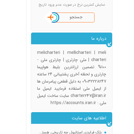
نمایش کمترین نرخ در صورت عدم ورود تاریخ
جستجو
درباره ما
melicharteri | mellicharteri | meli
charteri | ملی چارتری | چارتری ملی -
100% تضمین ارزانترین بلیط هواپیما
چارتری و لحظه آخری پشتیبانی 24 ساعته
09032228247 به دلیل قطعی پیامرسان ها
از ایمیل ملی استفاده فرمایید ایمیل ما
charter247@iran.ir سایت ساخت ایمیل
ملی : https://accounts.iran.ir
اطلاعیه های سایت
سفر رویایی تو جیبت! راهنمای خرید بلیط تهران استانبول (چارتر و لحظه آخری)
بلک فرایدی استانبول چه تاریخی هستش ؟ When is Black Friday