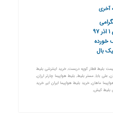
گرامی
9
ف خورده
یک بال
ارتر ارزان تیک بال 09120936881 ,118, تیک بان قطار, bus tikban, قیمت بلیط قطار کوپه دربست, خرید اینترنتی بلیط
 علی بابا, مستر بلیط, بلیط هواپیما چارتر ارزان,
پیما ماهان, خرید بلیط هواپیما ایران ایر, خرید
تی بلیط کیش,