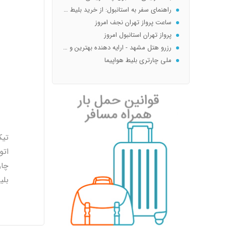
راهنمای سفر به استانبول: از خرید بلیط ارزان تا بهترین هتل‌ها و جاذبه‌ها
ساعت پرواز تهران نجف امروز
پرواز تهران استانبول امروز
رزرو هتل مشهد - ارایه دهنده بهترین و ارزانترین هتل و آپارتمان و سویت مشهد نزدیک حرم با غذا و...
ملی چارتری بلیط هواپیما
melicharteri
ملی چارتری
جریمه استرداد بلیط هواپیما سیستمی
اتو
چار
بلی