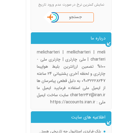
نمایش کمترین نرخ در صورت عدم ورود تاریخ
جستجو
درباره ما
melicharteri | mellicharteri | meli
charteri | ملی چارتری | چارتری ملی -
100% تضمین ارزانترین بلیط هواپیما
چارتری و لحظه آخری پشتیبانی 24 ساعته
09032228247 به دلیل قطعی پیامرسان ها
از ایمیل ملی استفاده فرمایید ایمیل ما
charter247@iran.ir سایت ساخت ایمیل
ملی : https://accounts.iran.ir
اطلاعیه های سایت
سفر رویایی تو جیبت! راهنمای خرید بلیط تهران استانبول (چارتر و لحظه آخری)
بلک فرایدی استانبول چه تاریخی هستش ؟ When is Black Friday