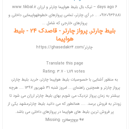
6 days ago – تیک بال
بلیط هواپیما چارتر
و
ارزان
www.tikbal.ir
09120936881. … در آی
چارتر
، تمامی پروازهای خطوطهواپیمایی
داخلی
و
پروازهای خارجی که شامل ...
بلیط چارتر, پرواز چارتر - قاصدک 24 - بلیط
هواپیما
https://ghasedak24.com/چارتر
Translate this page
Rating: 3.7 - ‎1,119 votes
به منظور آشنایی با خصوصیات
بلیط هواپیما چارتر
، خرید
بلیط چارتر
،
پرواز
چارتر
و همچنین راهنمای ... امروز شنبه 31
شهریور
1397 .... هرچه
بیشتر به زمان پرواز نزدیک می شویم بهای
بلیط چارتر ارزان
می شود تا
زودتر به فروش برسد. .... همانطور که می دانید
بلیط چارتر
مشهد یکی از
پر فروش ترین
بلیط
های
هواپیما
در پروازهای
داخلی
می باشد.
97
‎
بروزرسانی
Missing: