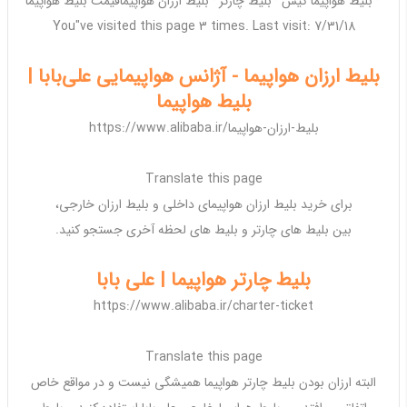
· ‎
بلیط هواپیما کیش
· ‎
بلیط چارتر
· ‎
بلیط ارزان هواپیما
قیمت بلیط هواپیما
You"ve visited this page 3 times. Last visit: 7/31/18
بلیط ارزان هواپیما - آژانس هواپیمایی علی‌بابا |
بلیط هواپیما
https://www.alibaba.ir/بلیط-ارزان-هواپیما
Translate this page
برای خرید
بلیط ارزان هواپیمای داخلی
و
بلیط ارزان خارجی
،
بین
بلیط
های
چارتر
و
بلیط
های لحظه آخری جستجو کنید.
بلیط چارتر هواپیما | علی بابا
https://www.alibaba.ir/charter-ticket
Translate this page
البته
ارزان
بودن
بلیط چارتر هواپیما
همیشگی نیست و در مواقع خاص