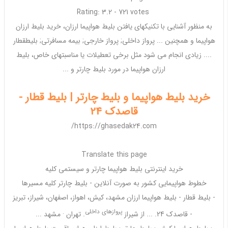
Rating: 3.2 - ‎721 votes
به منظور آشنایی با تکنیکهای یافتن
بلیط هواپیما ارزان
، خرید
بلیط ارزان
هواپیما
و همچنین ... پرواز
داخلی
; پرواز
خارجی
; بیمه‌ مسافرتی;
بلیط
قطار
.... زیادی انجام می شود مثل برخی تعطیلات یا مناسبتهای خاص،
بلیط
ارزان هواپیما
در مورد
بلیط چارتر
و ...
خرید بلیط هواپیما و بلیط چارتر | بلیط قطار -
قاصدک 24
https://ghasedak24.com/
Translate this page
خرید اینترنتی
بلیط هواپیما چارتر
و سیستمی کلیه
خطوط
هواپیمایی
کشور به صورت آنلاین -
بلیط چارتر
کلیه مسیرها
-
بلیط
قطار -
بلیط هواپیما ارزان
مشهد، کیش، اهواز، اصفهان، شیراز، تبریز
پروازهای
داخلی
- قاصدک 24. ... از شیراز
. تهران · مشهد ...