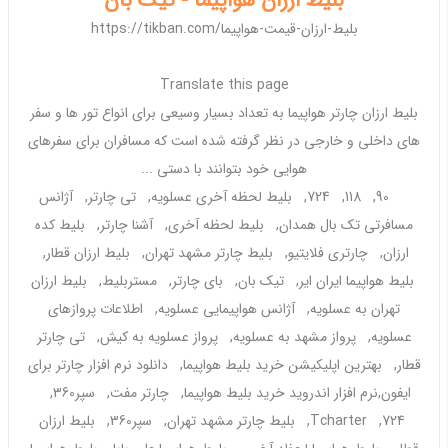
بلیط ارزان هواپیما - تیک بان
https://tikban.com/بلیط-ارزان-قیمت-هواپیما
Translate this page
بلیط ارزان چارتر هواپیما
به تعداد بسیار وسیعی برای انواع تور ها و سفر
های
داخلی
و
خارجی
در نظر گرفته شده است که مسافران برای سفرهای
هوایی خود بتوانند با دستی ...
90, 118, 724, بلیط لحظه آخری عسلویه, تی چارتر, آژانس
مسافرتی تک بال همدان, بلیط لحظه آخری, آشنا چارتر, بلیط کده
ارزان, چارتری فلایتیو, بلیط چارتر مشهد تهران, بلیط ارزان قطار,
بلیط هواپیما ایران ایر, تیک بان, بای چارتر, مستربلیط, بلیط ارزان
تهران به عسلویه, آژانس هواپیمایی عسلویه, اطلاعات پروازهای
عسلویه, پرواز مشهد به عسلویه, پرواز عسلویه به کیش, تی چارتر
قطار, بهترین اپلیکیشن خرید بلیط هواپیما, دانلود نرم افزار چارتر برای
ایفون,نرم افزار اندروید خرید بلیط هواپیما, چارتر مفت, سپر360,
724, Tcharter, بلیط چارتر مشهد تهران, سپر360, بلیط ارزان