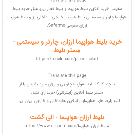
Translate this page
سفرمی خرید آنلاین
بلیط هواپیما
و
بلیط
قطار رزرو هتل خرید
بلیط
هواپیما چارتر
و سیستمی
بلیط هواپیما خارجی
و
داخلی
رزرو
بلیط هواپیما
ارزان
سفرمی Safarme.
خرید بلیط هواپیما ارزان، چارتر و سیستمی -
مِستر بلیط
https://mrbilit.com/plane-ticket
Translate this page
با چند کلیک
بلیط هواپیما
چارتری و
ارزان
مورد نظرتان را از
مستر
بلیط
آنلاین (اینترنتی) خریداری کنید.
کلیه
بلیط
های
هواپیمایی
ایرلاین های
داخلی
و
خارجی
ایران ایر، ...
بلیط ارزان هواپیما - الی گشت
https://www.eligasht.com/بلیط-ارزان-هواپیما/