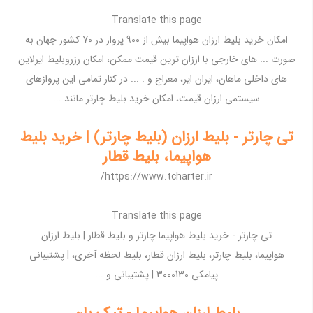
Translate this page
امکان خرید
بلیط ارزان هواپیما
بیش از 900 پرواز در 70 کشور جهان به
صورت ... های
خارجی
با
ارزان
ترین قیمت ممکن، امکان رزرو
بلیط
ایرلاین
های
داخلی
ماهان، ایران ایر، معراج و . ... در کنار تمامی این پروازهای
سیستمی
ارزان
قیمت، امکان خرید
بلیط چارتر
مانند ...
تی چارتر - بلیط ارزان (بلیط چارتر) | خرید بلیط
هواپیما، بلیط قطار
https://www.tcharter.ir/
Translate this page
تی
چارتر
- خرید
بلیط هواپیما چارتر
و
بلیط
قطار |
بلیط ارزان
هواپیما
،
بلیط چارتر
،
بلیط ارزان
قطار،
بلیط
لحظه آخری، | پشتیبانی
پیامکی 3000130 | پشتیبانی و ...