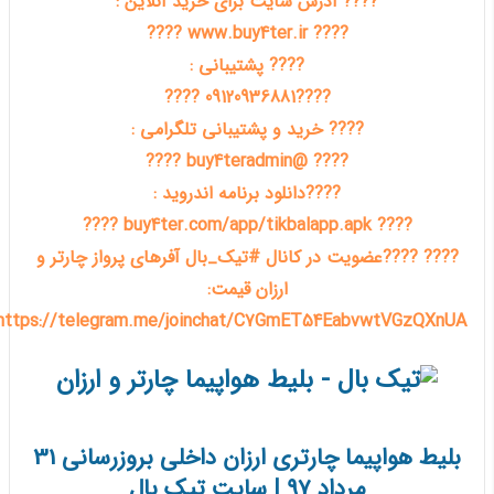
???? آدرس سایت برای خرید آنلاین :
???? www.buy4ter.ir ????
???? پشتیبانی :
????09120936881 ????
???? خرید و پشتیبانی تلگرامی :
???? @buy4teradmin ????
????دانلود برنامه اندروید :
???? buy4ter.com/app/tikbalapp.apk ????
???? ????عضویت در کانال #تیک_بال آفرهای پرواز چارتر و
ارزان قیمت:
https://telegram.me/joinchat/C7GmET54EabvwtVGzQXnUA
بلیط هواپیما چارتری ارزان داخلی بروزرسانی 31
مرداد 97 | سایت تیک بال