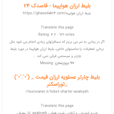
بلیط ارزان هواپیما - قاصدک 24
https://ghasedak24.com/بلیط-ارزان-هواپیما
Translate this page
Rating: 3.2 - ‎721 votes
اگر در زمانی به سر می بریم که مسافرتهای زیادی انجام می شود مثل
برخی تعطیلات یا مناسبتهای خاص،
بلیط ارزان هواپیما
در مورد
بلیط
چارتر
و سیستمی فرقی نمی کند ...
97
‎
بروزرسانی
Missing:
بلیط چارتر عسلویه ارزان قیمت _ (`•´.`•´)
_توراسکنر
tourscaner.ir/ticket-charter-asaloyeh/
Translate this page
خرید اینترنتی و آنلاین
بلیت
هوایی asaloyeh ☏ معرفی