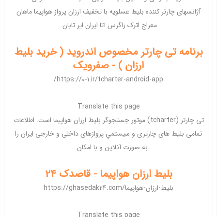
آژانسهای
چارتر
کننده
بلیط
عسلویه با تخفیف
ارزان
پرواز
هواپیما
ماهان
معراج اترک زاگرس آتا ایران ایر تابان.
برنامه تی چارتر مخصوص اندروید ( خرید بلیط
ارزان ) - صفرویک
https://0-1.ir/tcharter-android-app/
Translate this page
تی
چارتر
(tcharter) موتور جستجوگر
بلیط ارزان هواپیما
است. اطلاعات
تمامی
بلیط
های چارتری و سیستمیِ پروازهای
داخلی
و خارجی ایران را
به صورت آنلاین و با امکان ...
بلیط ارزان هواپیما - قاصدک 24
https://ghasedak24.com/بلیط-ارزان-هواپیما
Translate this page