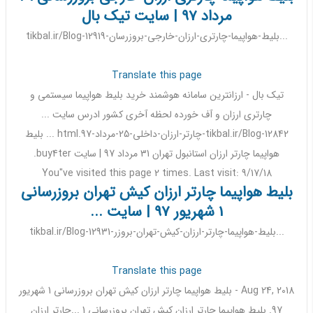
مرداد 97 | سایت تیک بال
tikbal.ir/Blog-12919-بلیط-هواپیما-چارتری-ارزان-خارجی-بروزرسان...
Translate this page
تیک بال - ارزانترین سامانه هوشمند خرید
بلیط هواپیما
سیستمی و
چارتری
ارزان
و آف خورده لحظه آخری کشور ادرس سایت ...
tikbal.ir/Blog-12842-
چارتر
-
ارزان
-
داخلی
-25-مرداد-
97
.html ...
بلیط
هواپیما چارتر ارزان
استانبول تهران
31
مرداد
97
| سایت buy4ter.
You"ve visited this page 2 times. Last visit: 9/17/18
بلیط هواپیما چارتر ارزان کیش تهران بروزرسانی
1 شهریور 97 | سایت ...
tikbal.ir/Blog-12931-بلیط-هواپیما-چارتر-ارزان-کیش-تهران-بروزر...
Translate this page
Aug 24, 2018 -
بلیط هواپیما چارتر ارزان
کیش تهران
بروزرسانی
1
شهریور
97
.
بلیط هواپیما چارتر ارزان
کیش تهران
بروزرسانی
1 ...
چارتر ارزان