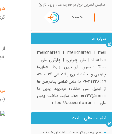
نمایش کمترین نرخ در صورت عدم ورود تاریخ
شهر
جستجو
گرد
درباره ما
از
آ
melicharteri | mellicharteri | meli
خوا
charteri | ملی چارتری | چارتری ملی -
100% تضمین ارزانترین بلیط هواپیما
چارتری و لحظه آخری پشتیبانی 24 ساعته
09032228247 به دلیل قطعی پیامرسان ها
از ایمیل ملی استفاده فرمایید ایمیل ما
مید
charter247@iran.ir سایت ساخت ایمیل
(مر
ملی : https://accounts.iran.ir
اطلاعیه های سایت
سفر رویایی تو جیبت! راهنمای خرید بلیط تهران استانبول (چارتر و لحظه آخری)