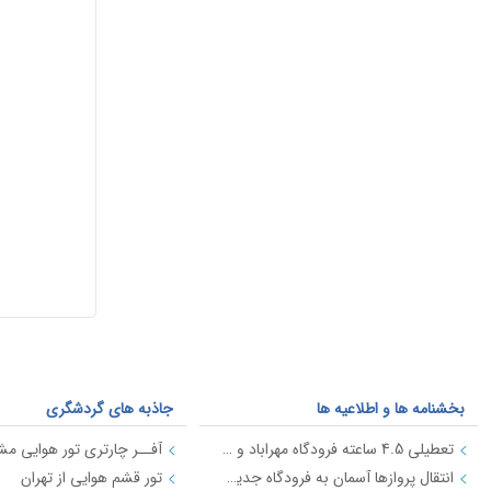
بخشنامه ها و اطلاعیه ها
جاذبه های گردشگری
تعطیلی 4.5 ساعته فرودگاه مهراباد و امام خمینی ره در روز ارتش 29 فروردین
آفــر چارتری تور هوایی مشه
انتقال پروازها آسمان به فرودگاه جدید استانبول از تاریخ 18 فروردین 98
تور قشم هوایی از تهران