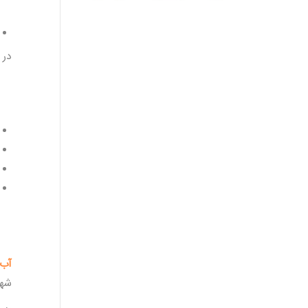
در 
آب 
شهر