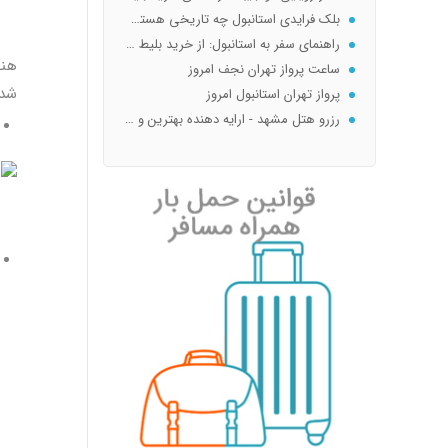
بلک فرایدی استانبول چه تاریخی هستش ؟ When is Black Friday
راهنمای سفر به استانبول: از خرید بلیط ارزان تا بهترین هتل‌ها و جاذبه‌ها
ساعت پرواز تهران نجف امروز
هنگ
پرواز تهران استانبول امروز
شده
رزرو هتل مشهد - ارایه دهنده بهترین و ارزانترین هتل و آپارتمان و سویت مشهد نزدیک حرم با غذا و...
ملی چارتری بلیط هواپیما
melicharteri
ملی چارتری
جریمه استرداد بلیط هواپیما سیستمی