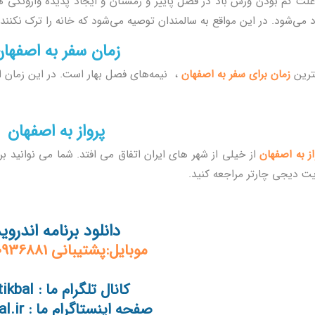
علت کم بودن وزش باد در فصل پاییز و زمستان و ایجاد پدیده وارونگی هو
د می‌شود. در این مواقع به سالمندان توصیه می‌شود که خانه را ترک نکنند.
زمان سفر به اصفها
ترین
زمان برای
سفر به اصفهان
،
نیمه‌های فصل بهار است. در این زمان 
پرواز به اصفهان
از به اصفهان
از خیلی از شهر های ایران اتفاق می افتد. شما می نوانید ب
ت دیجی چارتر مراجعه کنید.
دانلود برنامه اندروی
موبایل:پشتیبانی 09120936881
کانال تلگرام ما : tikbal@
صفحه اینستاگرام ما : tikbal.ir@