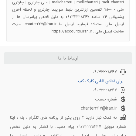
melicharteri | mellicharteri | meli charteri | ملی چارتری | چارتری
راهنمای سفر به شهرهای ایران و جهان با تیک بال
ملی - 100% تضمین ارزانترین بلیط هواپیما چارتری و لحظه آخری
پشتیبانی 24 ساعته 09032228247 به دلیل قطعی پیامرسان ها از
پروازهای دقیقه 90
ایمیل ملی استفاده فرمایید ایمیل ما charter247@iran.ir سایت
ساخت ایمیل ملی : https://accounts.iran.ir
آفر شگفت انگیز کیش به تهران دوشنبه 17 دی 97
خرید بلیط هواپیما کیش به مشهد ارزان قیمت
چارتر لحظه آخری مشهد کیش
تهران کیش چارتری ارزون
ارتباط با ما
خرید بلیط هواپیما کرج به مشهد لحظه اخری ارزان
09032228247
خرید بلیط هواپیما ارزان ساری به مشهد چارتری
بلیط هواپیما ارزان لحظه آخری کیش به رشت
برای
تماس تلفنی
کلیک کنید
09032228247
پروازهای دقیقه 90 2
شماره حساب
خرید بلیط هواپیما شیراز مشهد چارتری ارزان
charter247@iran.ir
خرید بلیط چارتری آفری کیش به اصفهان 22 اذر 97
به کمک نیاز دارید ؟ روی یکی از برنامه های تلگرام ، بله ، ایتا
بلیط لحظه آخری مشهد به ساری 20 اذر 97
شماره موبایل 09032228247 پیام دهید. با تشکر به دلیل قطعی
بلیط چارتری ارزان کیش به اهواز 20 اذر 97
پیامرسان ها از ایمیل ملی استفاده فرمایید ایمیل ما