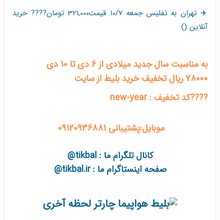
✈️ تهران به تفلیس جمعه 10/7 قیمت321,000 تومان???? خرید
آنلاین ()
به مناسبت سال جدید میلادی از 6 دی تا 10 دی
78000 ریال تخفیف خرید بلیط از سایت
????کد تخفیف : new-year
موبایل:پشتیبانی 09120936881
کانال تلگرام ما : tikbal@
صفحه اینستاگرام ما : tikbal.ir@