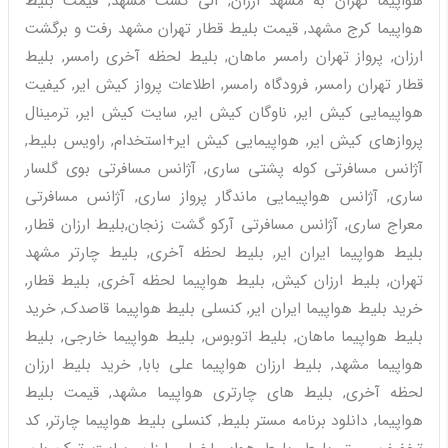
هواپیما تهران به مشهد ارزان, الی گشت مشهد, قیمت بلیط
هواپیما کرج مشهد, قیمت بلیط قطار تهران مشهد رفت و برگشت
ارزان, پرواز تهران رامسر ماهان, بلیط لحظه آخری رامسر, بلیط
قطار تهران رامسر, فرودگاه رامسر, اطلاعات پرواز کیش ایر, کیفیت
هواپیمایی کیش ایر, ناوگان کیش ایر, سایت کیش ایر, ترمینال
پروازهای کیش ایر, هواپیمایی کیش ایر+استخدام, راویس بلیط,
آژانس مسافرتی کوله پشتی ساری, آژانس مسافرتی بوی گلسار
ساری, آژانس هواپیمایی ماندگار پرواز ساری, آژانس مسافرتی
معراج ساری, آژانس مسافرتی آرکو گشت زنجان,بلیط ارزان قطار,
بلیط هواپیما ایران ایر, بلیط لحظه آخری, بلیط چارتر مشهد
تهران, بلیط ارزان کیش, بلیط هواپیما لحظه آخری, بلیط قطار,
خرید بلیط هواپیما ایران ایر, کنسلی بلیط هواپیما قاصدک, خرید
بلیط هواپیما ماهان, بلیط اتوبوس, بلیط هواپیما خارجی, بلیط
هواپیما مشهد, بلیط ارزان هواپیما علی بابا, خرید بلیط ارزان
لحظه آخری, بلیط های چارتری هواپیما مشهد, قیمت بلیط
هواپیما, دانلود برنامه مستر بلیط, کنسلی بلیط هواپیما چارتر, کد