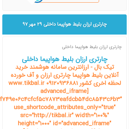
چارتری ارزان بلیط هواپیما داخلی 29 مهر 97
چارتری ارزان بلیط هواپیما داخلی
چارتری ارزان بلیط هواپیما داخلی
تیک بال - ارزانترین سامانه هوشمند خرید
آنلاین بلیط هواپیما چارتری ارزان و آف خورده
لحظه اخری کشور www.tikbal.ir 09120936881
[advanced_iframe
93f749e06c4cfcf5c7873eafdcb54dc8543c6b3"
use_shortcode_attributes_only="true"
src="http://tikbal.ir" width="100%"
height="1000" id="advanced_iframe"