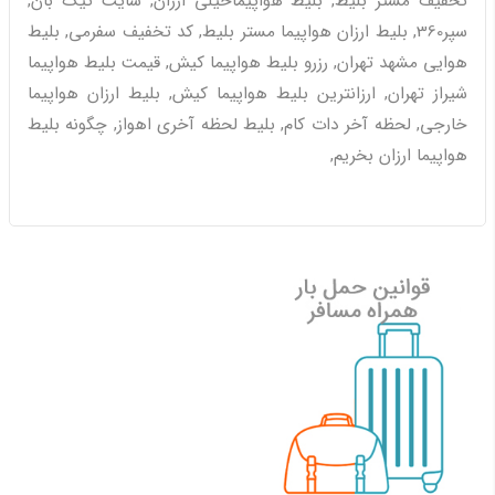
تخفیف مستر بلیط, بلیط هواپیماخیلی ارزان, سایت تیک بان,
سپر360, بلیط ارزان هواپیما مستر بلیط, کد تخفیف سفرمی, بلیط
هوایی مشهد تهران, رزرو بلیط هواپیما کیش, قیمت بلیط هواپیما
شیراز تهران, ارزانترین بلیط هواپیما کیش, بلیط ارزان هواپیما
خارجی, لحظه آخر دات کام, بلیط لحظه آخری اهواز, چگونه بلیط
هواپیما ارزان بخریم,