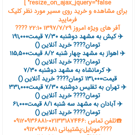
resize_on_ajax_jquery="false" ]
برای مشاهده و خرید روی مسیر مورد نظر کلیک
فرمایید
آفر های ویژه امروز 1397/7/29 22:10 ????
✈️ کیش به مشهد دوشنبه 7/30 قیمت191,000
تومان???? خرید آنلاین ()
✈️ اهواز به مشهد چهار شنبه 8/2 قیمت115,500
تومان???? خرید آنلاین ()
✈️ کرمانشاه به مشهد دوشنبه 7/30
قیمت131,000 تومان???? خرید آنلاین ()
✈️ تهران به تفلیس دوشنبه 7/30 قیمت331,000
تومان???? خرید آنلاین ()
✈️ آبادان به مشهد سه شنبه 8/1 قیمت61,000
تومان???? خرید آنلاین ()
☎️تلفن تماس :02133187446-09120936881
????موبایل:پشتیبانی 09120936881