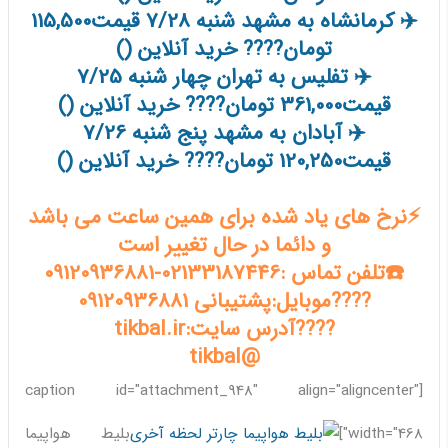
✈️ کرمانشاه به مشهد شنبه 7/28 قیمت115,500
تومان???? خرید آنلاین ()
✈️ تفلیس به تهران چهار شنبه 7/25
قیمت361,000 تومان???? خرید آنلاین ()
✈️ آبادان به مشهد پنج شنبه 7/26
قیمت120,250 تومان???? خرید آنلاین ()
⚡️نرخ های یاد شده برای همین ساعت می باشد
و دائما در حال تغییر است
☎️تلفن تماس :02133187446-09120936881
????موبایل:پشتیبانی 09120936881
????آدرس سایت:tikbal.ir
@tikbal
[caption id="attachment_948" align="aligncenter"
width="468"]
بلیط هواپیما