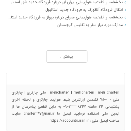
بخشنامه و اطلاعیه هواپیمایی ایران ایر درباره فرودگاه جدید شهر استانبول IR2712
انتقال فرودگاه آتاتورک به فرودگاه جدید استانبول
بخشنامه و اطلاعیه هواپیمایی معراج درباره پرواز به فرودگاه جدید استانبول از تاریخ 18فروردین 98 JI4740-4
مدارک مورد نیاز سفر به تفلیس گرجستان
جاذبه های گردشگری
آفــر چارتری تور هوایی مشهد از تهران
بیشتر...
تور قشم هوایی از تهران
معرفی شهر شیراز - جاذبه ها و راهنمای سفر شیراز
معرفی شهر مشهد جاذبه ها و راهنمای سفر مشهد
درباره ما
معرفی شهر کیش جاذبه های و راهنمای سفر کیش
راهنمای سفر به اصفهان | جاذبه های گردشگری اصفهان
melicharteri | mellicharteri | meli charteri | ملی چارتری | چارتری
راهنمای سفر به شهرهای ایران و جهان با تیک بال
ملی - 100% تضمین ارزانترین بلیط هواپیما چارتری و لحظه آخری
پشتیبانی 24 ساعته 09032228247 به دلیل قطعی پیامرسان ها از
پروازهای دقیقه 90
ایمیل ملی استفاده فرمایید ایمیل ما charter247@iran.ir سایت
ساخت ایمیل ملی : https://accounts.iran.ir
آفر شگفت انگیز کیش به تهران دوشنبه 17 دی 97
خرید بلیط هواپیما کیش به مشهد ارزان قیمت