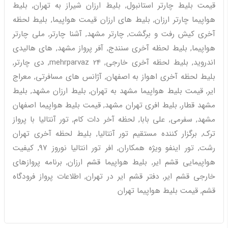
قیمت بلیط چارتر استانبول, بلیط ارزان شیراز به تهران, بلیط
هواپیما چارتر ارزان, بلیط های ارزان قیمت هواپیما, بلیط لحظه
آخری کیش رفت و برگشت, چارتر مشهد, آشنا چارتر, ملی چارتر
هواپیما, بلیط لحظه آخری سنندج, آفر پرواز مشهد, های هالیدی
اندروید, بلیط لحظه آخری خارجی, mehrparvaz 24, دی چارتر,
بلیط لحظه آخری اهواز به اصفهان, آژانس های مسافرتی, معراج
ایر, قیمت بلیط هواپیما مشهد به تهران, بلیط ارزان مشهد, بلیط
مشهد قطار, بلیط افری تهران مشهد, قیمت بلیط هواپیما اصفهان
مشهد, سفرمی, علی بابا, لحظه آخر دات کام, تور آنتالیا با پرواز
ترک, برگزار کننده مستقیم تور آنتالیا, بلیط لحظه آخری تهران
رشت, تور اینفو ویژه همکاران, افر تور انتالیا نوروز ٩٧, کیفیت
هواپیمایی قشم ایر, بلیط هواپیما قشم ارزان, برنامه پروازهای
خارجی قشم ایر, دفتر قشم ایر در تهران, اطلاعات پرواز فرودگاه
قشم, قیمت بلیط هواپیما تهران