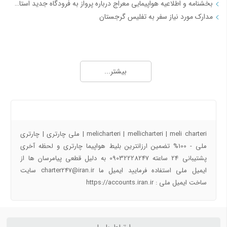
بخشنامه و اطلاعیه هواپیمایی معراج درباره پرواز به فرودگاه جدید استانبول از تاریخ 18فروردین 98 JI4740-4
مدارک مورد نیاز سفر به تفلیس گرجستان
جاذبه های گردشگری
آفــر چارتری تور هوایی مشهد از تهران
بیشتر...
تور قشم هوایی از تهران
معرفی شهر شیراز - جاذبه ها و راهنمای سفر شیراز
معرفی شهر مشهد جاذبه ها و راهنمای سفر مشهد
درباره ما
معرفی شهر کیش جاذبه های و راهنمای سفر کیش
راهنمای سفر به اصفهان | جاذبه های گردشگری اصفهان
melicharteri | mellicharteri | meli charteri | ملی چارتری | چارتری
راهنمای سفر به شهرهای ایران و جهان با تیک بال
ملی - 100% تضمین ارزانترین بلیط هواپیما چارتری و لحظه آخری
پشتیبانی 24 ساعته 09032228247 به دلیل قطعی پیامرسان ها از
پروازهای دقیقه 90
ایمیل ملی استفاده فرمایید ایمیل ما charter247@iran.ir سایت
ساخت ایمیل ملی : https://accounts.iran.ir
آفر شگفت انگیز کیش به تهران دوشنبه 17 دی 97
خرید بلیط هواپیما کیش به مشهد ارزان قیمت
چارتر لحظه آخری مشهد کیش
تهران کیش چارتری ارزون