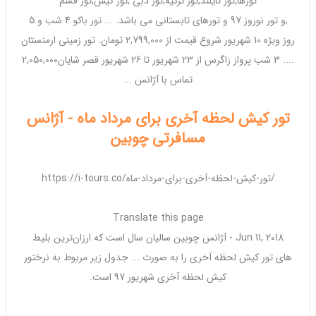
تورها,
تور
تایلند,
تور
ترکیه,
تور
دبی ,
تور کیش
,
تور
قشم
,و
تور
نوروز
97
و
تورهای
تابستانی می باشد. ...
تور
باکو 4 شب و 5
روز
ویژه
10
شهریور
شروع قیمت از 2,799,000 تومان.
تور
زمینی ارمنستان
.... 3 شب پرواز زاگرس از 23
شهریور
تا
26 شهریور
قصر شایان2,050,000
تماس با آژانس ...
تور کیش لحظه آخری برای مرداد ماه - آژانس
مسافرتی چوبین
https://i-tours.co/تور-کیش-لحظه-آخری-برای-مرداد-ماه/
Translate this page
Jun 11, 2018 -
آژانس چوبین سالیان سال است که ارزان‌ترین بلیط
های
تور کیش
لحظه آخری را به صورت ... جدول زیر مربوط به نرخ
تور
کیش
لحظه آخری
شهریور 97
است.