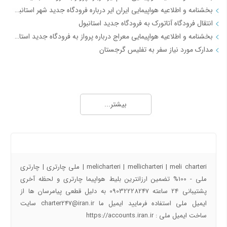
بخشنامه و اطلاعیه هواپیمایی ایران ایر درباره فرودگاه جدید شهر استانبول IR2712
انتقال فرودگاه آتاتورک به فرودگاه جدید استانبول
بخشنامه و اطلاعیه هواپیمایی معراج درباره پرواز به فرودگاه جدید استانبول از تاریخ 18فروردین 98 JI4740-4
مدارک مورد نیاز سفر به تفلیس گرجستان
جاذبه های گردشگری
آفــر چارتری تور هوایی مشهد از تهران
بیشتر...
تور قشم هوایی از تهران
معرفی شهر شیراز - جاذبه ها و راهنمای سفر شیراز
معرفی شهر مشهد جاذبه ها و راهنمای سفر مشهد
درباره ما
معرفی شهر کیش جاذبه های و راهنمای سفر کیش
راهنمای سفر به اصفهان | جاذبه های گردشگری اصفهان
melicharteri | mellicharteri | meli charteri | ملی چارتری | چارتری
راهنمای سفر به شهرهای ایران و جهان با تیک بال
ملی - 100% تضمین ارزانترین بلیط هواپیما چارتری و لحظه آخری
پشتیبانی 24 ساعته 09032228247 به دلیل قطعی پیامرسان ها از
پروازهای دقیقه 90
ایمیل ملی استفاده فرمایید ایمیل ما charter247@iran.ir سایت
ساخت ایمیل ملی : https://accounts.iran.ir
آفر شگفت انگیز کیش به تهران دوشنبه 17 دی 97