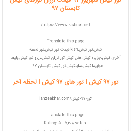
تور کیش شهریور 97 قیمت ارزان تورهای کیش
تابستان 97
https://www.kishnet.net/
Translate this page
کیش
,
تور کیش
,
kish
,قیمت
تور کیش
,
تور
لحظه
آخری
کیش
,جزیره
کیش
,هتل
کیش
,
تور ارزان کیش
,رزرو
تور کیش
,بلیط
هواپیما
کیش
,سایت
کیش
,
تور کیش
تابستان
97
...
تور 97 کیش | تور های 97 کیش | لحظه آخر
lahzeakhar.com/تور-97-کیش
Translate this page
Rating: 5 - ‎5,208 votes