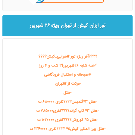
تور ارزان کیش از تهران ویژه 26 شهریور
????آفر ویژه تور #هوایی_کیش????
✅سه شنبه 26شهریور|3 شب و 4 روز
❇️صبحانه و استقبال فرودگاهی
حرکت از #تهران:
▪️هتل
▫️هتل 3*گلدیس????نفری 680000 ت
▫️هتل 3* تاپ گراند????نفری785000 ت
▫️هتل 5* کوروش????نفری 1020000 ت
▫️هتل بین المللی کیش5* ????نفری 1340000 ت