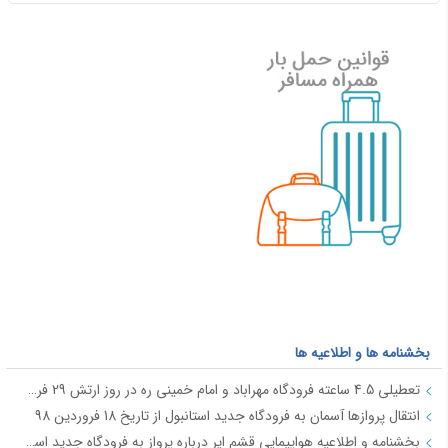
بخشنامه ها و اطلاعیه ها
تعطیلی 4.5 ساعته فرودگاه مهراباد و امام خمینی ره در روز ارتش 29 فروردین
انتقال پروازها آسمان به فرودگاه جدید استانبول از تاریخ 18 فروردین 98
بخشنامه و اطلاعیه هواپیمایی قشم ایر درباره پرواز به فرودگاه جدید استانبول از تاریخ 18فروردین 98