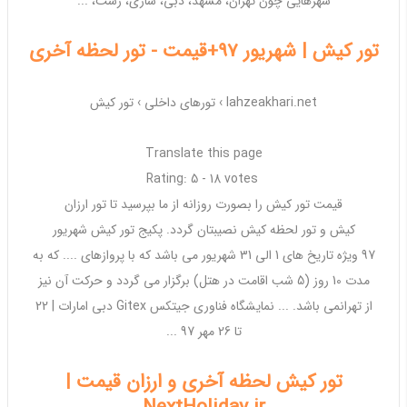
شهرهایی چون
تهران
، مشهد، دبی، ساری، رشت، ...
تور کیش | شهریور 97+قیمت - تور لحظه آخری
lahzeakhari.net ›
تورهای داخلی
›
تور کیش
Translate this page
Rating: 5 - ‎18 votes
قیمت
تور کیش
را بصورت روزانه از ما بپرسید تا
تور ارزان
کیش
و
تور
لحظه
کیش
نصیبتان گردد. پکیج
تور کیش
شهریور
97
ویژه
تاریخ های 1 الی 31 شهریور می باشد که با پروازهای .... که به
مدت 10 روز (5 شب اقامت در هتل) برگزار می گردد و حرکت آن نیز
از
تهران
می باشد. ... نمایشگاه فناوری جیتکس Gitex دبی امارات | 22
تا
26 مهر 97
...
تور کیش لحظه آخری و ارزان قیمت |