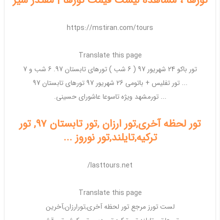
تورها ، مشاهده لیست قیمت تورها | مقتدر سیر
https://mstiran.com/tours
Translate this page
تور
باکو 24 شهریور 97 ( 6 شب )
تورهای
تابستان 97. 6 شب و 7
...
تور
تفلیس + باتومی
26 شهریور 97 تورهای
تابستان 97
...
تور
مشهد
ویژه
تاسوعا عاشورای حسینی.
تور لحظه آخری,تور ارزان ,تور تابستان 97, تور
ترکیه,تایلند,تور نوروز ...
lasttours.net/
Translate this page
لست تورز مرجع
تور
لحظه آخری,
تورارزان
,آخرین