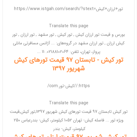
https://www.istgah.com/search/?stext=تور+ارزان+کیش
Translate this page
بورس و قیمت
تور ارزان کیش
,
تور کیش
,
تور
مشهد ,
تور ارزان
,
تور
کیش ارزان
,
تور ارزان
مشهد در گروه‌های: ... آژانس مسافرتی مانلی
پرواز،
تهران
، تلفن: 02188102064. 11 ...
تور کیش - تابستان 97 قیمت تورهای کیش
شهریور 1397
https://کیش-تور.com/
Translate this page
تور کیش
تابستان 97 قیمت
تورهای کیش
شهریور 1397,
تور کیش
,قیمت
ویژه
تور
... فاصله
کیش
-
تهران
1052 کیلومتر،
کیش
- بندرعباس 250
کیلومتر،
کیش
- بندر