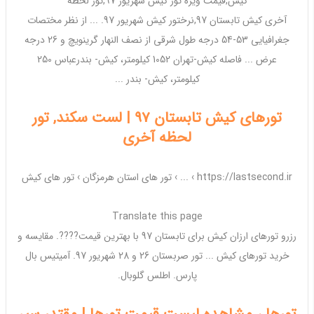
کیش
,قیمت
ویژه تور کیش شهریور 97
,
تور
لحظه
آخری
کیش
تابستان
97
,نرخ
تور کیش شهریور 97
. ... از نظر مختصات
جغرافیایی 53-54 درجه طول شرقی از نصف النهار گرینویچ و
26
درجه
عرض ... فاصله
کیش
-
تهران
1052 کیلومتر،
کیش
- بندرعباس 250
کیلومتر،
کیش
- بندر ...
تورهای کیش تابستان 97 | لست سکند, تور
لحظه آخری
https://lastsecond.ir › ... ›
تور های استان هرمزگان
›
تور های کیش
Translate this page
️رزرو
تورهای ارزان کیش
برای تابستان 97 با بهترین قیمت????. مقایسه و
خرید
تورهای کیش
...
تور
صربستان
26
و 28 شهریور 97. آمیتیس بال
پارس. اطلس گلوبال.