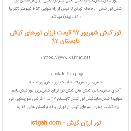
تور کیش
,
کیش
,جزیره
کیش
,
کیش
سیر,
تور کیش ارزان
,ارزانترین
تور
کیش
,
تور کیش
... فاصله
تهران
تا
کیش
از راه هوایی 1052 کیلومتر (تقریبا
1.20 دقیقه) میباشد.
تور کیش شهریور 97 قیمت ارزان تورهای کیش
تابستان 97
https://www.kishnet.net/
Translate this page
کیش
,
تور کیش
,
kish
,قیمت
تور کیش
,
تور
لحظه
آخری
کیش
,جزیره
کیش
,هتل
کیش
,
تور ارزان کیش
,رزرو
تور کیش
,بلیط
هواپیما
کیش
,سایت
کیش
,
تور کیش
تابستان 97 ... ✅آژانس هواپیمایی کی
پاد گشت مجری
تورهای کیش از تهران
و تمام استان هایی که به ...
تور ارزان کیش - istgah.com