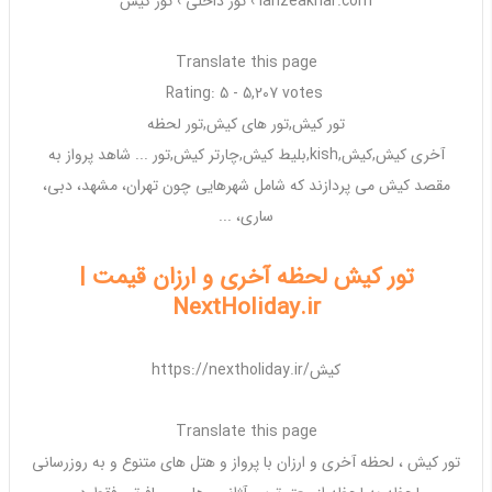
lahzeakhar.com ›
تور داخلی
›
تور کیش
Translate this page
Rating: 5 - ‎5,207 votes
تور کیش
,
تور
های
کیش
,
تور
لحظه
آخری
کیش
,
کیش
,
kish
,بلیط
کیش
,چارتر
کیش
,
تور
... شاهد پرواز به
مقصد
کیش
می پردازند که شامل شهرهایی چون
تهران
، مشهد، دبی،
ساری، ...
تور کیش لحظه آخری و ارزان قیمت |
NextHoliday.ir
https://nextholiday.ir/کیش
Translate this page
تور کیش
، لحظه آخری و
ارزان
با پرواز و هتل های متنوع و به روزرسانی