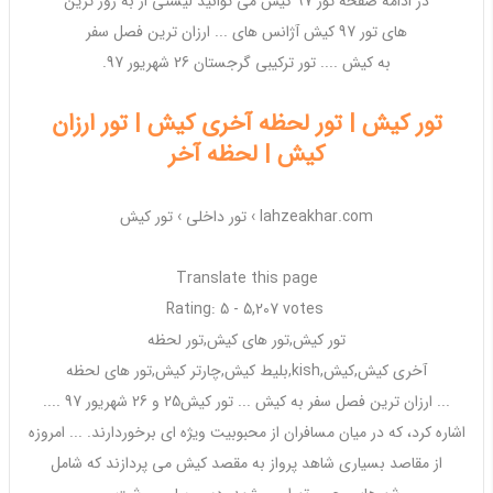
در ادامه صفحه
تور
97
کیش
می توانید لیستی از به روز ترین
های
تور
97
کیش
آژانس های ...
ارزان
ترین فصل سفر
به
کیش
....
تور
ترکیبی گرجستان
26 شهریور 97
.
تور کیش | تور لحظه آخری کیش | تور ارزان
کیش | لحظه آخر
lahzeakhar.com ›
تور داخلی
›
تور کیش
Translate this page
Rating: 5 - ‎5,207 votes
تور کیش
,
تور
های
کیش
,
تور
لحظه
آخری
کیش
,
کیش
,
kish
,بلیط
کیش
,چارتر
کیش
,
تور
های لحظه
...
ارزان
ترین فصل سفر به
کیش
...
تور کیش
25 و
26 شهریور 97
....
اشاره کرد، که در میان مسافران از محبوبیت
ویژه
ای برخوردارند. ... امروزه
از مقاصد بسیاری شاهد پرواز به مقصد
کیش
می پردازند که شامل