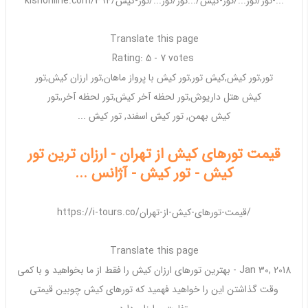
kishonline.com/تور/تور.../تور-کیش/...تور/تور.../تور-کیش/394-...
Translate this page
Rating: 5 - ‎7 votes
تور
,
تور کیش
,
کیش تور
,
تور کیش
با پرواز ماهان,
تور ارزان کیش
,
تور
کیش
هتل داریوش,
تور
لحظه آخر
کیش
,
تور
لحظه آخر,,
تور
کیش
بهمن,
تور کیش
اسفند,
تور کیش
...
قیمت تورهای کیش از تهران - ارزان ترین تور
کیش - تور کیش - آژانس ...
https://i-tours.co/قیمت-تورهای-کیش-از-تهران/
Translate this page
Jan 30, 2018 -
بهترین
تورهای ارزان کیش
را فقط از ما بخواهید و با کمی
وقت گذاشتن این را خواهید فهمید که
تورهای کیش
چوبین قیمتی