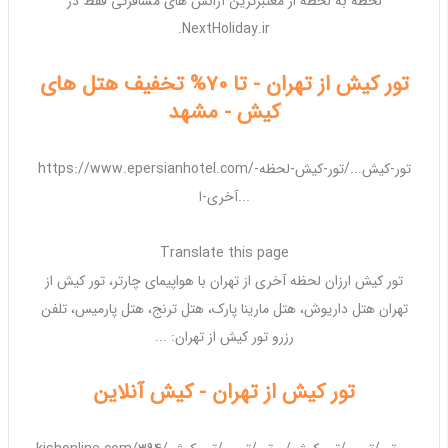
لحظه به لحظه از معتبرترین آژانس های مسافرتی فقط در
NextHoliday.ir.
تور کیش از تهران - تا 70% تخفیف هتل های
کیش - مشهد
https://www.epersianhotel.com/تور-کیش.../تور-کیش-لحظه-
آخری-ا...
Translate this page
تور کیش ارزان
لحظه آخری از
تهران
با هواپیمای چارتر،
تور کیش از
تهران
هتل داریوش، هتل مارینا پارک، هتل ترنج، هتل پارمیس، تلفن
رزرو
تور کیش از تهران
: ...
تور کیش از تهران - کیش آنلاین