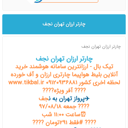
چارتر ارزان تهران نجف
چارتر ارزان تهران نجف
چارتر ارزان تهران نجف
تیک بال - ارزانترین سامانه هوشمند خرید
آنلاین بلیط هواپیما چارتری ارزان و آف خورده
لحظه اخری کشور www.tikbal.ir 09120936881
???? آفر ویژه????
✈️پرواز تهران به ن
جف
???? جمعه 97/08/18
⏰ساعت 11:00 شب
???? #فقط 291تومان ????