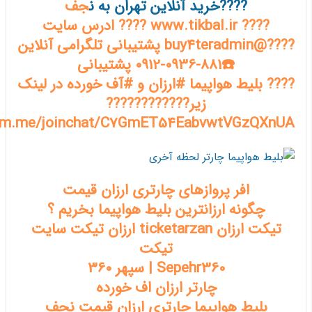
????خرید آنلاین تهران به ن
جف
???? www.tikbal.ir ???? ادرس سایت
????@buy4teradmin پشتیبانی تلگرامی آنلاین
☎️0912-0936-881 پشتیبانی
???? بلیط هواپیما #ارزان و #آف خورده در لینک
زیر????????????
gram.me/joinchat/C7GmET54EabvwtVGzQXnUA
افر پروازهای چارتری ارزان قیمت
چگونه ارزانترین بلیط هواپیما بخریم ؟
تیکت ارزان ticketarzan ارزان تیکت سایت
تیکت
Sepehr360 | سپهر 360
چارتر ارزان اف خورده
بلیط هواپیما چارتری ارزان قیمت نجف