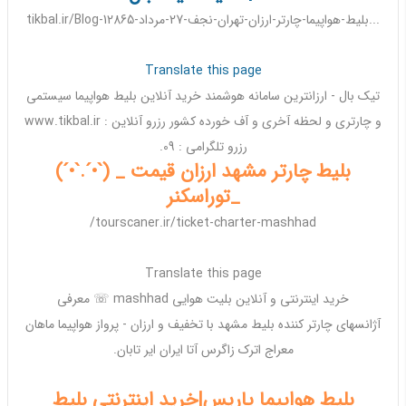
tikbal.ir/Blog-12865-بلیط-هواپیما-چارتر-ارزان-تهران-نجف-27-مرداد...
Translate this page
تیک بال -
ارزانترین
سامانه هوشمند خرید آنلاین بلیط هواپیما سیستمی
و
چارتری
و لحظه آخری و آف خورده کشور رزرو آنلاین : www.tikbal.ir
رزرو تلگرامی : 09.
بلیط چارتر مشهد ارزان قیمت _ (`•´.`•´)
_توراسکنر
tourscaner.ir/ticket-charter-mashhad/
Translate this page
خرید اینترنتی و آنلاین بلیت هوایی mashhad ☏ معرفی
آژانسهای
چارتر
کننده بلیط مشهد با تخفیف و
ارزان
-
پرواز
هواپیما ماهان
معراج اترک زاگرس آتا ایران ایر تابان.
بلیط هواپیما پاریس|خرید اینترنتی بلیط