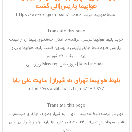
هواپیما پاریس|الی گشت
https://www.eligasht.com/ticket/بلیط-هواپیما-پاریس/
Translate this page
خرید بلیط هواپیما پاریس، فرانسه با امکان جستجوی بلیط
ارزان
قیمت
پاریس خرید بلیط
چارتر
پاریس با
بهترین
قیمت بلیط هواپیما و رزرو
بلیط ... رفت:
27 شهریور
.
‎| ‎Must include: ‎
بروزرسانی
Missing:
بروزرسانی
بلیط هواپیما تهران به شیراز | سایت علی بابا
https://www.alibaba.ir/flights/THR-SYZ
Translate this page
بهترین
قیمت بلیط هواپیما از تهران به شیراز بصورت
چارتر
یا سیستمی،
قابل استرداد با پشتیبانی 24 ساعته در علی بابا-بلیط
چارتر
شیراز-ایران ایر-
ماهان.