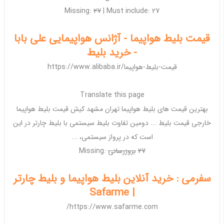
Missing:
27
‎| ‎Must include: ‎27
قیمت بلیط هواپیما - آژانس هواپیمایی علی بابا
- خرید بلیط
https://www.alibaba.ir/قیمت-بلیط-هواپیما
Translate this page
بهترین
قیمت های بلیط هواپیما تهران مشهد کیش قیمت بلیط هواپیما
خارجی قیمت بلیط ... دومین تفاوت بلیط سیستمی با بلیط
چارتر
در این
است که در
پرواز
سیستمی، ...
27
‎
بروزرسانی
Missing:
سفرمی : خرید آنلاین بلیط هواپیما و بلیط چارتر
| Safarme
https://www.safarme.com/