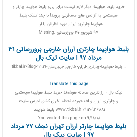
خرید بلیط هواپیما: دیگر لازم نیست برای رزرو بلیط هواپیما
چارتر
و
سیستمی به آژانس های مسافرتی بروید! با چند کلیک بلیط
هواپیما
چارتری
و
ارزان
مورد نظرتان را از ...
97
‎
شهریور
‎
27
‎
بروزرسانی
Missing:
بلیط هواپیما چارتری ارزان خارجی بروزرسانی 31
مرداد 97 | سایت تیک بال
tikbal.ir/Blog-12919-بلیط-هواپیما-چارتری-ارزان-خارجی-بروزرسان...
Translate this page
تیک بال -
ارزانترین
سامانه هوشمند خرید بلیط هواپیما سیستمی
و
چارتری ارزان
و آف خورده لحظه آخری کشور ادرس سایت
www.tikbal.ir 09120936881 بلیط هواپیما.
You visited this page on 9/18/18.
بلیط هواپیما چارتر ارزان تهران نجف 27 مرداد
97 | سایت تیک بال