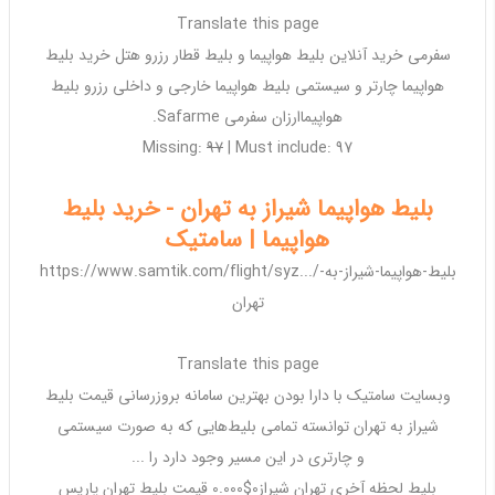
Translate this page
سفرمی خرید آنلاین بلیط هواپیما و بلیط قطار رزرو هتل خرید بلیط
هواپیما
چارتر
و سیستمی بلیط هواپیما خارجی و داخلی رزرو بلیط
هواپیما
ارزان
سفرمی Safarme.
Missing:
97
‎| ‎Must include: ‎97
بلیط هواپیما شیراز به تهران - خرید بلیط
هواپیما | سامتیک
https://www.samtik.com/flight/syz.../بلیط-هواپیما-شیراز-به-
تهران
Translate this page
وبسایت سامتیک با دارا بودن
بهترین
سامانه
بروزرسانی
قیمت بلیط
شیراز به تهران توانسته تمامی بلیط‌هایی که به صورت سیستمی
و
چارتری
در این مسیر وجود دارد را ...
بلیط لحظه آخری تهران شیراز0$0.000 قیمت بلیط تهران پاریس